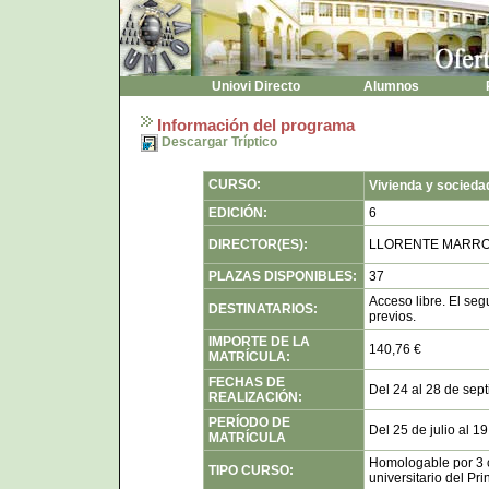
Uniovi Directo
Alumnos
P
Información del programa
Descargar Tríptico
CURSO:
Vivienda y socieda
EDICIÓN:
6
DIRECTOR(ES):
LLORENTE MARRO
PLAZAS DISPONIBLES:
37
Acceso libre. El se
DESTINATARIOS:
previos.
IMPORTE DE LA
140,76 €
MATRÍCULA:
FECHAS DE
Del 24 al 28 de sep
REALIZACIÓN:
PERÍODO DE
Del 25 de julio al 
MATRÍCULA
Homologable por 3 c
TIPO CURSO:
universitario del Pri