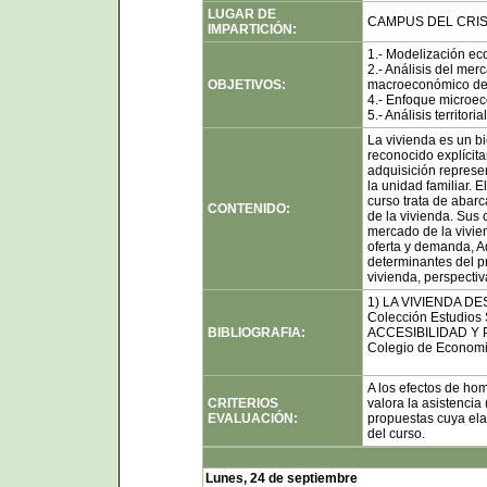
LUGAR DE
CAMPUS DEL CRIST
IMPARTICIÓN:
1.- Modelización ec
2.- Análisis del mer
OBJETIVOS:
macroeconómico del
4.- Enfoque microec
5.- Análisis territorial
La vivienda es un bi
reconocido explícit
adquisición represen
la unidad familiar. 
curso trata de abarc
CONTENIDO:
de la vivienda. Sus 
mercado de la vivie
oferta y demanda, Ad
determinantes del p
vivienda, perspectiva
1) LA VIVIENDA D
Colección Estudios 
BIBLIOGRAFIA:
ACCESIBILIDAD Y PO
Colegio de Economis
A los efectos de hom
CRITERIOS
valora la asistencia 
EVALUACIÓN:
propuestas cuya ela
del curso.
Lunes, 24 de septiembre