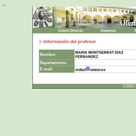
----
Uniovi Directo
Alumnos
P
Información del profesor
MARIA MONTSERRAT DIAZ
Nombre:
FERNANDEZ
Departamento:
E-mail:
mdiaz
uniovi.es
©2002 