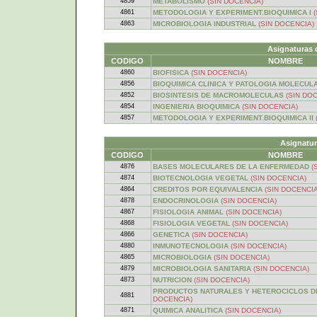
4859
METABOLISMO
(SIN DOCENCIA)
4861
METODOLOGIA Y EXPERIMENT.BIOQUIMICA I
4863
MICROBIOLOGIA INDUSTRIAL
(SIN DOCENCIA)
Asignaturas 
CODIGO
NOMBRE
4860
BIOFISICA
(SIN DOCENCIA)
4856
BIOQUIMICA CLINICA Y PATOLOGIA MOLECUL
4852
BIOSINTESIS DE MACROMOLECULAS
(SIN DO
4854
INGENIERIA BIOQUIMICA
(SIN DOCENCIA)
4857
METODOLOGIA Y EXPERIMENT.BIOQUIMICA II
Asignatur
CODIGO
NOMBRE
4876
BASES MOLECULARES DE LA ENFERMEDAD
(
4874
BIOTECNOLOGIA VEGETAL
(SIN DOCENCIA)
4864
CREDITOS POR EQUIVALENCIA
(SIN DOCENCIA
4878
ENDOCRINOLOGIA
(SIN DOCENCIA)
4867
FISIOLOGIA ANIMAL
(SIN DOCENCIA)
4868
FISIOLOGIA VEGETAL
(SIN DOCENCIA)
4866
GENETICA
(SIN DOCENCIA)
4880
INMUNOTECNOLOGIA
(SIN DOCENCIA)
4865
MICROBIOLOGIA
(SIN DOCENCIA)
4879
MICROBIOLOGIA SANITARIA
(SIN DOCENCIA)
4873
NUTRICION
(SIN DOCENCIA)
PRODUCTOS NATURALES Y HETEROCICLOS DE
4881
DOCENCIA)
4871
QUIMICA ANALITICA
(SIN DOCENCIA)