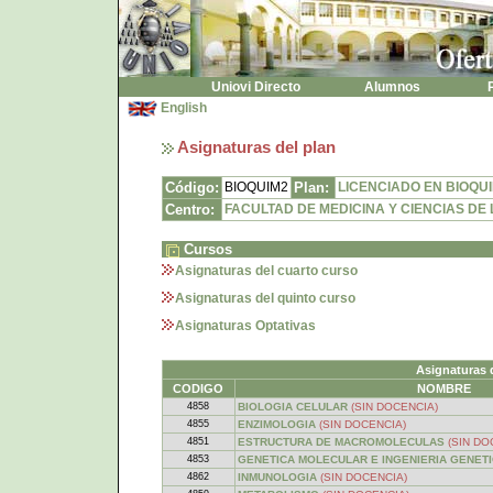
Uniovi Directo
Alumnos
P
English
Asignaturas del plan
Código:
BIOQUIM2
Plan:
LICENCIADO EN BIOQUIM
Centro:
FACULTAD DE MEDICINA Y CIENCIAS DE
Cursos
Asignaturas del cuarto curso
Asignaturas del quinto curso
Asignaturas Optativas
Asignaturas 
CODIGO
NOMBRE
4858
BIOLOGIA CELULAR
(SIN DOCENCIA)
4855
ENZIMOLOGIA
(SIN DOCENCIA)
4851
ESTRUCTURA DE MACROMOLECULAS
(SIN DO
4853
GENETICA MOLECULAR E INGENIERIA GENET
4862
INMUNOLOGIA
(SIN DOCENCIA)