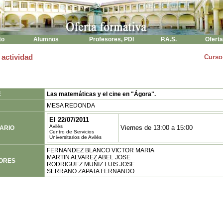
to
Alumnos
Profesores, PDI
P.A.S.
Oferta
 actividad
Curso
E
Las matemáticas y el cine en "Ágora".
MESA REDONDA
El 22/07/2011
Avilés
Viernes de 13:00 a 15:00
ARIO
Centro de Servicios
Universitarios de Avilés
FERNANDEZ BLANCO VICTOR MARIA
MARTIN ALVAREZ ABEL JOSE
ORES
RODRIGUEZ MUÑIZ LUIS JOSE
SERRANO ZAPATA FERNANDO