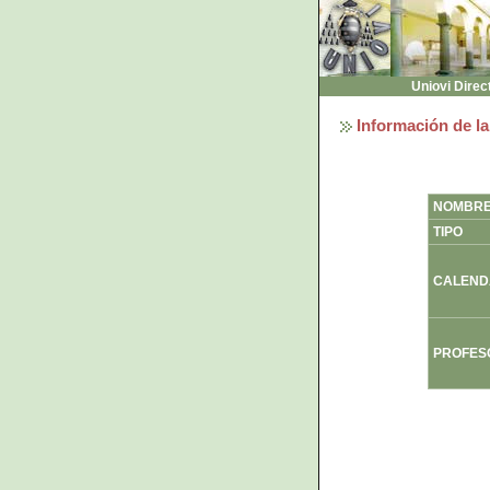
Uniovi Direc
Información de la
NOMBR
TIPO
CALEND
PROFES