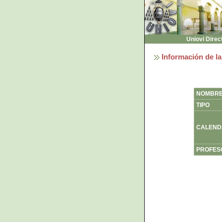
Uniovi Direc
Información de la
NOMBR
TIPO
CALEND
PROFES