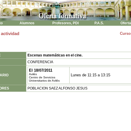
to
Alumnos
Profesores, PDI
P.A.S.
Oferta
 actividad
Curso
E
Escenas matemáticas en el cine.
CONFERENCIA
El 18/07/2011
Avilés
Lunes de 11:15 a 13:15
ARIO
Centro de Servicios
Universitarios de Avilés
ORES
POBLACION SAEZ ALFONSO JESUS