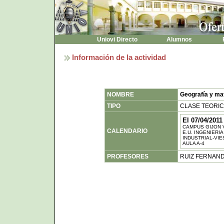
Uniovi Directo
Alumnos
P
Información de la actividad
NOMBRE
Geografía y ma
TIPO
CLASE TEORI
El 07/04/2011
CAMPUS GIJON 
CALENDARIO
E.U. INGENIERIA
INDUSTRIAL-VI
AULA A-4
PROFESORES
RUIZ FERNAN