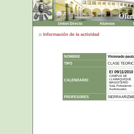
Uniovi Directo
Alumnos
P
Información de la actividad
NOMBRE
Visionado pautad
TIPO
CLASE TEORI
El 09/11/2010
CAMPUS DE
LLAMAQUIQUE
CALENDARIO
MAGISTERIO
Sala Polivalente 
Audivisuales
PROFESORES
SIERRA ARIZM