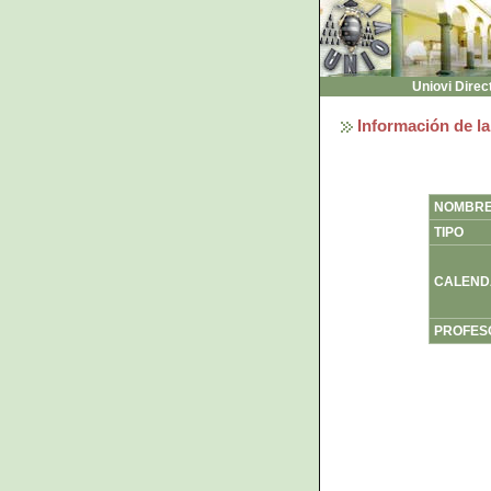
Uniovi Direc
Información de la
NOMBR
TIPO
CALEND
PROFES