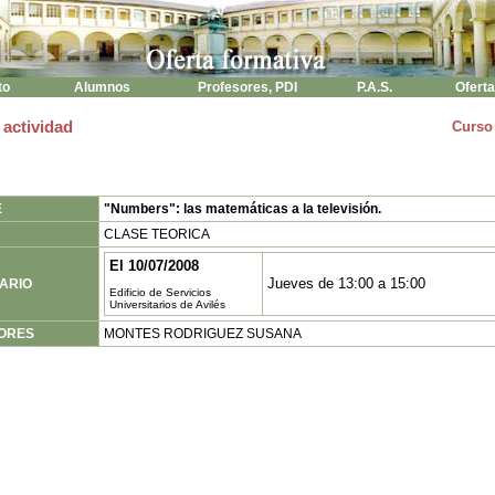
to
Alumnos
Profesores, PDI
P.A.S.
Oferta
 actividad
Curso
E
"Numbers": las matemáticas a la televisión.
CLASE TEORICA
El 10/07/2008
Jueves de 13:00 a 15:00
ARIO
Edificio de Servicios
Universitarios de Avilés
ORES
MONTES RODRIGUEZ SUSANA