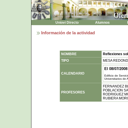
Uniovi Directo
Alumnos
P
Información de la actividad
NOMBRE
Reflexiones sobr
TIPO
MESA REDON
El 08/07/2008
CALENDARIO
Edificio de Servic
Universitarios de 
FERNANDEZ B
POBLACION SA
PROFESORES
RODRIGUEZ MU
RUBIERA MOR