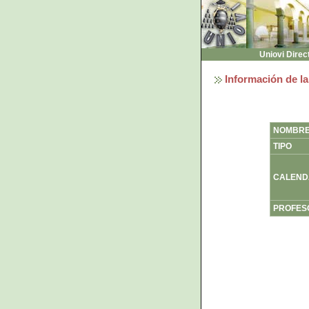
Uniovi Direc
Información de la
NOMBR
TIPO
CALEND
PROFES