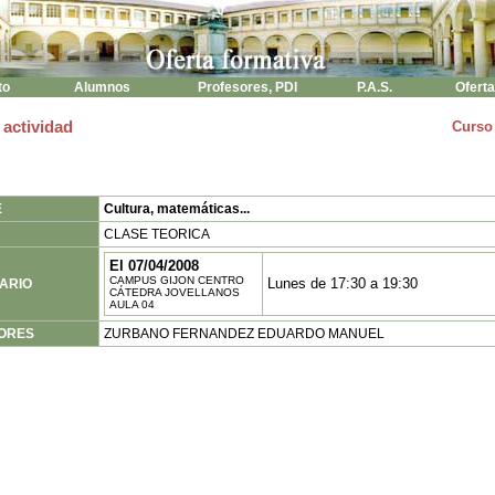
to
Alumnos
Profesores, PDI
P.A.S.
Oferta
 actividad
Curso
E
Cultura, matemáticas...
CLASE TEORICA
El 07/04/2008
CAMPUS GIJON CENTRO
Lunes de 17:30 a 19:30
ARIO
CÁTEDRA JOVELLANOS
AULA 04
ORES
ZURBANO FERNANDEZ EDUARDO MANUEL