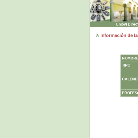
Uniovi Direc
Información de la
NOMBR
TIPO
CALEND
PROFES