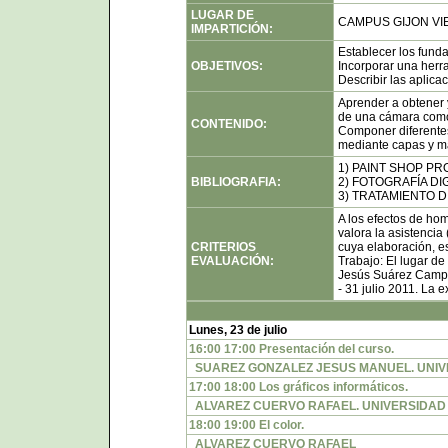
LUGAR DE
CAMPUS GIJON VIES
IMPARTICIÓN:
Establecer los fund
OBJETIVOS:
Incorporar una herra
Describir las aplica
Aprender a obtener 
de una cámara como
CONTENIDO:
Componer diferentes
mediante capas y m
1) PAINT SHOP PR
BIBLIOGRAFIA:
2) FOTOGRAFÍA DIG
3) TRATAMIENTO DI
A los efectos de hom
valora la asistencia
CRITERIOS
cuya elaboración, e
EVALUACIÓN:
Trabajo: El lugar de
Jesús Suárez Campus
- 31 julio 2011. La 
Lunes, 23 de julio
16:00 17:00 Presentación del curso.
SUAREZ GONZALEZ JESUS MANUEL. UNIV
17:00 18:00 Los gráficos informáticos.
ALVAREZ CUERVO RAFAEL. UNIVERSIDAD
18:00 19:00 El color.
ALVAREZ CUERVO RAFAEL