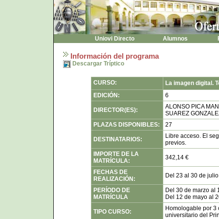
Uniovi Directo
Alumnos
P
Información del programa
Descargar Tríptico
CURSO:
La imagen digital. T
EDICIÓN:
6
ALONSO PICA MA
DIRECTOR(ES):
SUAREZ GONZALE
PLAZAS DISPONIBLES:
27
Libre acceso. El se
DESTINATARIOS:
previos.
IMPORTE DE LA
342,14 €
MATRÍCULA:
FECHAS DE
Del 23 al 30 de juli
REALIZACIÓN:
PERÍODO DE
Del 30 de marzo al
MATRÍCULA
Del 12 de mayo al 2
Homologable por 3 c
TIPO CURSO:
universitario del Pri