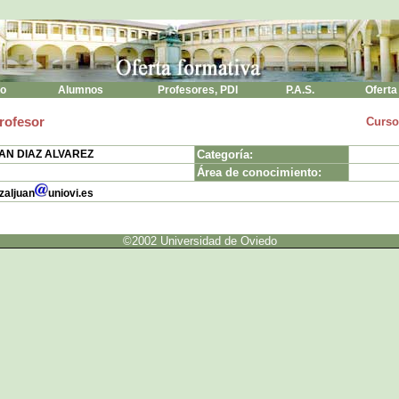
to
Alumnos
Profesores, PDI
P.A.S.
Oferta
rofesor
Curso
AN DIAZ ALVAREZ
Categoría:
Área de conocimiento:
zaljuan
uniovi.es
©2002 Universidad de Oviedo