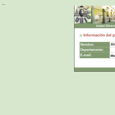
----
Uniovi Direc
Información del p
Nombre:
JU
Departamento:
E-mail:
dia