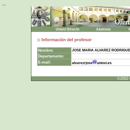
----
Uniovi Directo
Alumnos
P
Información del profesor
Nombre:
JOSE MARIA ALVAREZ RODRIGU
Departamento:
E-mail:
alvarezrjose
uniovi.es
©2002 