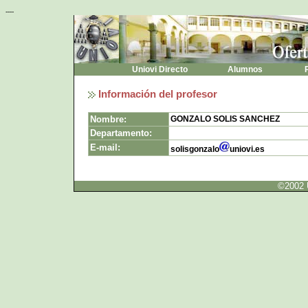
----
Uniovi Directo
Alumnos
P
Información del profesor
Nombre:
GONZALO SOLIS SANCHEZ
Departamento:
E-mail:
solisgonzalo
uniovi.es
©2002 