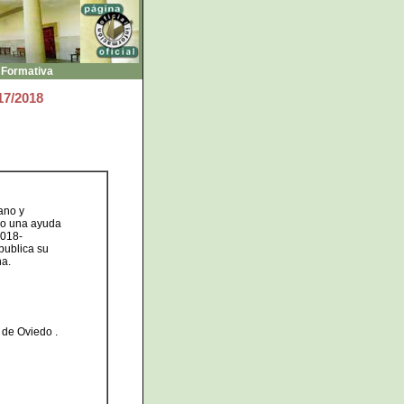
 Formativa
17
/2018
ano y
do una ayuda
2018-
publica su
na.
 de Oviedo .