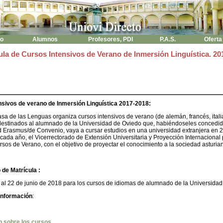
to
Alumnos
Profesores, PDI
P.A.S.
Oferta
ula de Cursos Intensivos de Verano de Inmersión Linguística. 20
nsivos de verano de Inmersión Linguística 2017-2018:
sa de las Lenguas organiza cursos intensivos de verano (de alemán, francés, itali
destinados al alumnado de la Universidad de Oviedo que, habiéndoseles concedi
d Erasmus/de Convenio, vaya a cursar estudios en una universidad extranjera en 
da año, el Vicerrectorado de Extensión Universitaria y Proyección Internacional 
rsos de Verano, con el objetivo de proyectar el conocimiento a la sociedad asturia
 de Matrícula :
 al 22 de junio de 2018 para los cursos de idiomas de alumnado de la Universidad
Información
:
n sobre los cursos