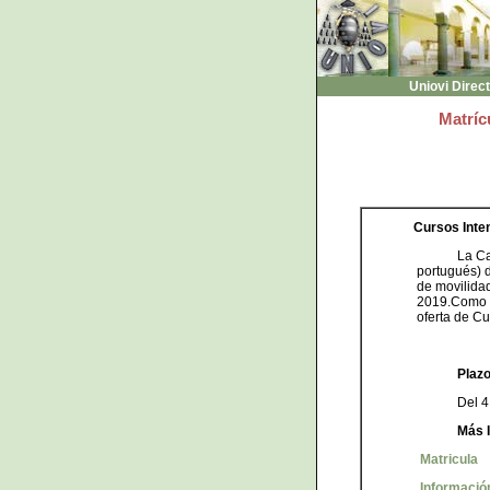
Uniovi Direc
Matríc
Cursos Inte
La Ca
portugués) 
de movilida
2019.Como ca
oferta de Cu
Plazo
Del 4
Más 
Matricula
Informació