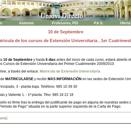
to
Alumnos
Profesores, PDI
P.A.S.
Oferta
10 de Septiembre
tricula de los cursos de Extensión Universitaria , 1er Cuatrimest
día
10 de Septiembre
y hasta
6 dias
antes del inicio de cada curso, estará abierto e
 Cursos de Extensión Universitaria del Primer Cuatrimestre 2009/2010.
line, a través del enlace:
Matricula de Extensión Universitaria
ede
MATRICULARSE
y recibir
MAS INFORMACIÓN
en las sedes de Extensión Univ
rincipado, 3 - planta baja. Teléfono: 985 10 39 30
más y Valiente 1. - 1ª planta. Tfno: 985 18 22 18
 sólo es firme tras la entrega del justificante de pago en alguna de nuestras sedes 
 "Periodo de Pago" situada en la parte superior izquierda de la Carta de Pago.
tana]