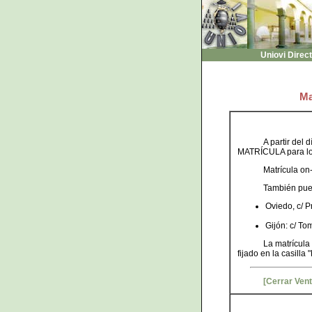
Uniovi Direc
Ma
A partir del 
MATRÍCULA para los
Matrícula on-
También pu
Oviedo, c/ P
Gijón: c/ To
La matrícula
fijado en la casilla
[Cerrar Ven